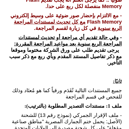
ضوئياً .. كما
يرجى العلم أنه
يجب تقديم Flash
Memory منفصلة لكل ربع على حدا.
- مع الالتزام بإحضار صور ضوئية على
وسيط إلكتروني
Flash Memory
مع كل تحديث لمستندات المراجعة
الربع سنوية
في كل زيارة لقسم المراجعة.
- و
في حالة تقديم أي مراجعة أو تحديث لمستندات
المراجعة الربع سنوية بعد مواعيد المراجعة المقررة:
يرجى تقديم طلب على ورق الشركة مختوما وموقعا
مع ذكر تفاصيل المستند المقدم وبأي ربع مع ذكر سبب
التأخير.
ثانيًا:
جميع المستندات التالية تُقَدَم ورقياً كما هو مُعتَاد وذلك
للفحص في قسم المراجعة
ملف 1: مستندات التصدير المطلوبة (بالترتيب)
:
- ملف الإقرار الجمركي (نموذج رقم 13) للشحنة
(الأصل: يحمل ختم الجمارك المصرية "مناطق صناعية
مؤهلة" على كل شحنة مصدرة إلى الولايات المتحدة