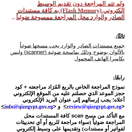
ولم تتم المراجعة دون تقديم ال
وسيط
إلكتروني
(Flash Memory)
به كافة مستندات
الصادر والوارد محل المراجعة ممسوحة ضوئياً
..
ثالثًا:
جميع مستندات الصادر والوارد يجب مسحها ضوئياً
بالألوان بوضوح وذلك بماسحة ضوئية (scanner) وليس
بكاميرا الهاتف المحمول
رابعًا:
نموذج المراجعة الخاص بالربع المُرَاد مراجعته + كود
حجز الموعد الذي حصلتم عليه من الموقع الإلكتروني
أعلاه؛ يجب إرسالهم إلى عنوان البريد الإلكتروني
<
review@qizegypt.gov.eg
>
و
<
info@qizegypt.gov.eg
>
مع التأكد من مسح scan
كافة المستندات محل
المراجعة ضوئياً (سواء مراجعة للربع أو أي تحدييثات
لفواتير أو مستندات) وتقديمها على وسيط إلكتروني