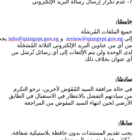
7- عدم تكرار إرسال رسالة البريد الإلكتروني
خامسًا:
جميع الملفات المُرسَلَة
إلى
review@qizegypt.gov.eg
و
info@qizegypt.gov.eg
يج
من أي من عناوين البريد الإلكتروني الثلاثة المُسَجَلَة
لدى الوحدة ولن يتم الإلتفات إلى أي رسائل تُرسَل من
أي عنوان بخلاف ذلك
سادسًا:
في حالة مرافقة السيد المُفَوَض لآخرين، نرجو التكرم
من سيادتهم التفضل بالانتظار في الاستقبال في الطابق
الأرضي لحين انتهاء السيد المفوض من المراجعة
سابعًا:
يجب تقديم المستندات بدون حافظة بلاستيكية شفافة،
ويُكتَفَى فقط بتدبيس المستندات