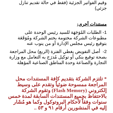
وقيم الفواتير الجزئية (فقط في حالة تقديم تنازل
جزئي)
مستندات أخرى:
1- الطلبات المُوَجَهَة للسيد رئيس الوحدة على
مطبوعات الشركة مختومة بختم الشركة ومُوَقَعَة
بتوقيع رئيس مجلس الإدارة أو من ينوب عنه
2- أصل التفويض يغطي الفترة (الربع) محل المراجعة
بصحة توقيع بنكي أو توكيل مُدرَج به التعامل مع وزارة
التجارة والصناعة وحدة المناطق الصناعية المؤهلة
* تلتزم الشركة بتقديم كافة المستندات محل
المراجعة ممسوحة ضوئياً وتقدم على وسيط
إلكتروني
(Flash Memory)
وتقوم الشركة
بالاحتفاظ بجميع المستندات السابقة لمدة خمس
سنوات وفقاً لأحكام البروتوكول وكما هو مُشَار
إليه في المنشورين أرقام ٩١ و ٥٣ ..